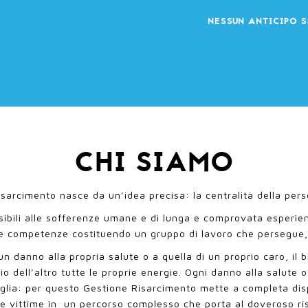
NESSUN ANTICIPO S
CHI SIAMO
sarcimento nasce da un’idea precisa: la centralità della pe
ibili alle sofferenze umane e di lunga e comprovata esperien
 e competenze costituendo un gruppo di lavoro che persegue, c
danno alla propria salute o a quella di un proprio caro, il bis
vizio dell’altro tutte le proprie energie. Ogni danno alla salut
glia: per questo Gestione Risarcimento mette a completa dispo
le vittime in un percorso complesso che porta al doveroso ri