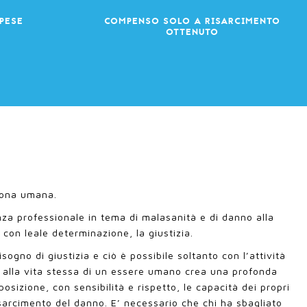
PESE
COMPENSO SOLO A RISARCIMENTO
OTTENUTO
rsona umana.
za professionale in tema di malasanità e di danno alla
on leale determinazione, la giustizia.
ogno di giustizia e ciò è possibile soltanto con l’attività
e o alla vita stessa di un essere umano crea una profonda
sizione, con sensibilità e rispetto, le capacità dei propri
sarcimento del danno. E’ necessario che chi ha sbagliato