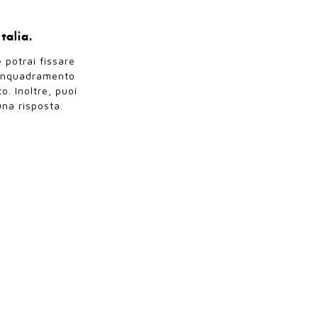
talia.
 potrai fissare
o inquadramento
o. Inoltre, puoi
na risposta.