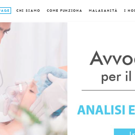
PAGE
CHI SIAMO
COME FUNZIONA
MALASANITÀ
I NO