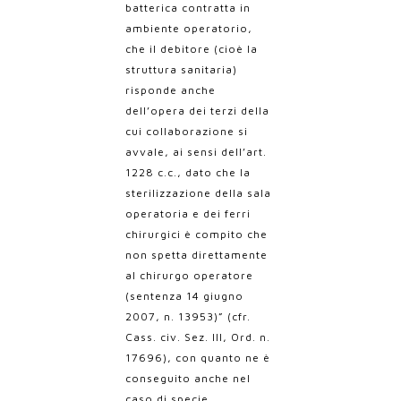
batterica contratta in
ambiente operatorio,
che il debitore (cioè la
struttura sanitaria)
risponde anche
dell’opera dei terzi della
cui collaborazione si
avvale, ai sensi dell’art.
1228 c.c., dato che la
sterilizzazione della sala
operatoria e dei ferri
chirurgici è compito che
non spetta direttamente
al chirurgo operatore
(sentenza 14 giugno
2007, n. 13953
)” (cfr.
Cass. civ. Sez. III, Ord. n.
17696), con quanto ne è
conseguito anche nel
caso di specie.