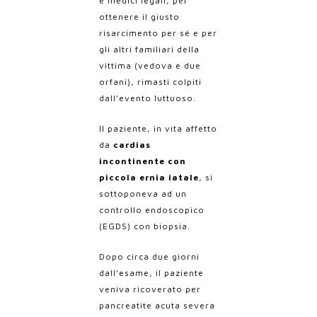
e medici legali, per
ottenere il giusto
risarcimento per sé e per
gli altri familiari della
vittima (vedova e due
orfani), rimasti colpiti
dall’evento luttuoso.
Il paziente, in vita affetto
da
cardias
incontinente con
piccola ernia iatale
, si
sottoponeva ad un
controllo endoscopico
(EGDS) con biopsia.
Dopo circa due giorni
dall’esame, il paziente
veniva ricoverato per
pancreatite acuta severa