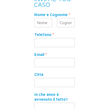
CASO
Nome e Cognome
*
N
C
o
o
Telefono
*
m
g
e
n
o
m
e
Email
*
Città
In che anno è
avvenuto il fatto?