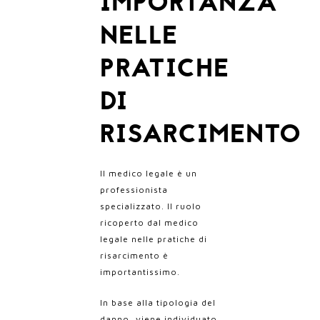
IMPORTANZA
NELLE
PRATICHE
DI
RISARCIMENTO
Il medico legale è un
professionista
specializzato. Il ruolo
ricoperto dal medico
legale nelle pratiche di
risarcimento è
importantissimo.
In base alla tipologia del
danno, viene individuato