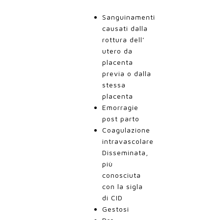
Sanguinamenti
causati dalla
rottura dell’
utero da
placenta
previa o dalla
stessa
placenta
Emorragie
post parto
Coagulazione
intravascolare
Disseminata,
più
conosciuta
con la sigla
di CID
Gestosi