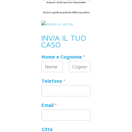
INVIA IL TUO
CASO
Nome e Cognome
*
N
C
o
o
Telefono
*
m
g
e
n
o
m
e
Email
*
Città