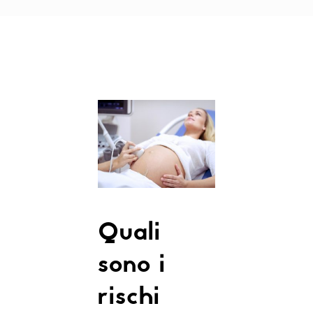
Quali
sono i
rischi