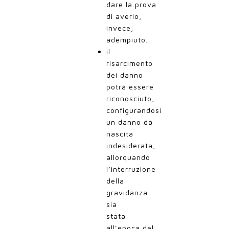
dare la prova
di averlo,
invece,
adempiuto.
il
risarcimento
dei danno
potrà essere
riconosciuto,
configurandosi
un danno da
nascita
indesiderata,
allorquando
l’interruzione
della
gravidanza
sia
stata
all’epoca del