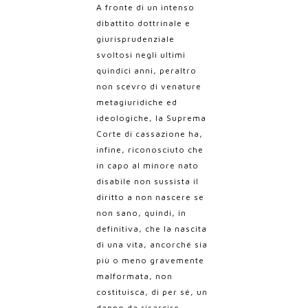
A fronte di un intenso
dibattito dottrinale e
giurisprudenziale
svoltosi negli ultimi
quindici anni, peraltro
non scevro di venature
metagiuridiche ed
ideologiche, la Suprema
Corte di cassazione ha,
infine, riconosciuto che
in capo al minore nato
disabile non sussista il
diritto a non nascere se
non sano, quindi, in
definitiva, che la nascita
di una vita, ancorché sia
più o meno gravemente
malformata, non
costituisca, di per sé, un
danno da risarcire.