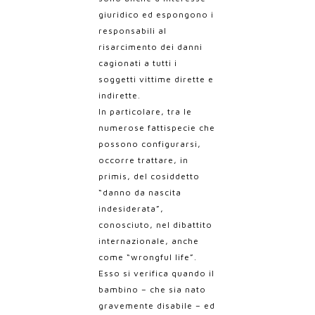
giuridico ed espongono i
responsabili al
risarcimento dei danni
cagionati a tutti i
soggetti vittime dirette e
indirette.
In particolare, tra le
numerose fattispecie che
possono configurarsi,
occorre trattare, in
primis, del cosiddetto
“danno da nascita
indesiderata”,
conosciuto, nel dibattito
internazionale, anche
come “wrongful life”.
Esso si verifica quando il
bambino – che sia nato
gravemente disabile – ed