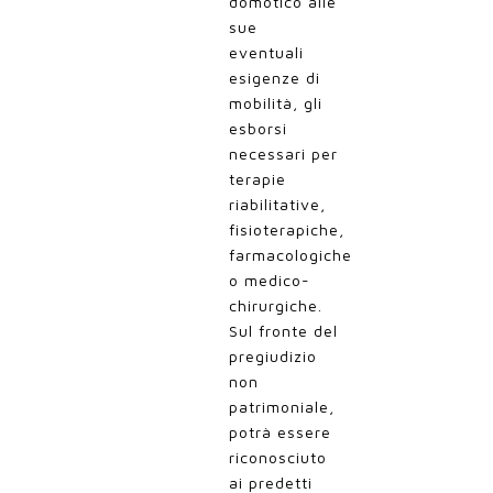
domotico alle
sue
eventuali
esigenze di
mobilità, gli
esborsi
necessari per
terapie
riabilitative,
fisioterapiche,
farmacologiche
o medico-
chirurgiche.
Sul fronte del
pregiudizio
non
patrimoniale,
potrà essere
riconosciuto
ai predetti