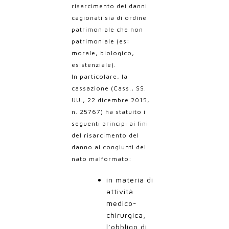
risarcimento dei danni
cagionati sia di ordine
patrimoniale che non
patrimoniale (es:
morale, biologico,
esistenziale).
In particolare, la
cassazione (Cass., SS.
UU., 22 dicembre 2015,
n. 25767) ha statuito i
seguenti principi ai fini
del risarcimento del
danno ai congiunti del
nato malformato:
in materia di
attività
medico-
chirurgica,
l’obbligo di