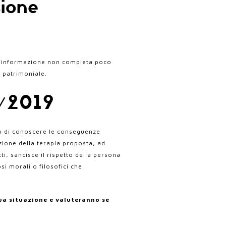
sione
 un’informazione non completa poco
 patrimoniale.
8/2019
to di conoscere le conseguenze
zione della terapia proposta, ad
i, sancisce il rispetto della persona
osi morali o filosofici che
tua situazione e valuteranno se