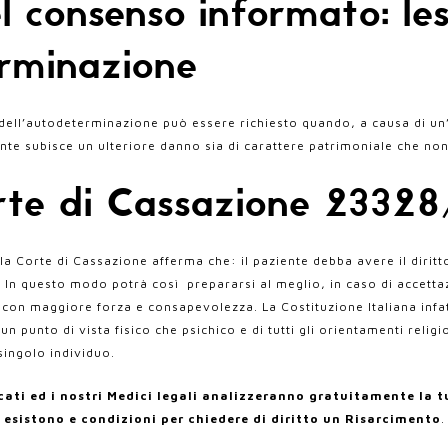
 consenso informato: le
erminazione
to dell’autodeterminazione può essere richiesto quando, a causa di
ente subisce un ulteriore danno sia di carattere
patrimoniale che non
rte di Cassazione 2332
 Corte di Cassazione afferma che: il paziente debba avere il dirit
 In questo modo potrà così prepararsi al meglio, in caso di accetta
con maggiore forza e consapevolezza. La Costituzione Italiana infatt
un punto di vista fisico che psichico e di tutti gli orientamenti religi
singolo individuo.
vocati ed i nostri Medici legali analizzeranno gratuitamente la 
esistono e condizioni per chiedere di diritto un Risarcimento
.