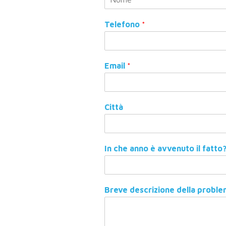
N
o
Telefono
*
m
e
Email
*
Città
In che anno è avvenuto il fatto
Breve descrizione della probl