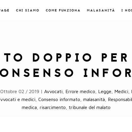
PAGE
CHI SIAMO
COME FUNZIONA
MALASANITÀ
I NO
NTO DOPPIO PE
CONSENSO INFO
 Ottobre 02 / 2019 |
Avvocati
,
Errore medico
,
Legge
,
Medici
,
vvocati e medici
,
Consenso informato
,
malasanità
,
Responsabil
medica
,
risarcimento
,
tribunale del malato