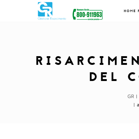
HOME 
RISARCIME
DEL 
GR |
|
a