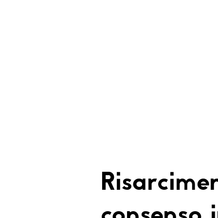
Risarcime
consenso 