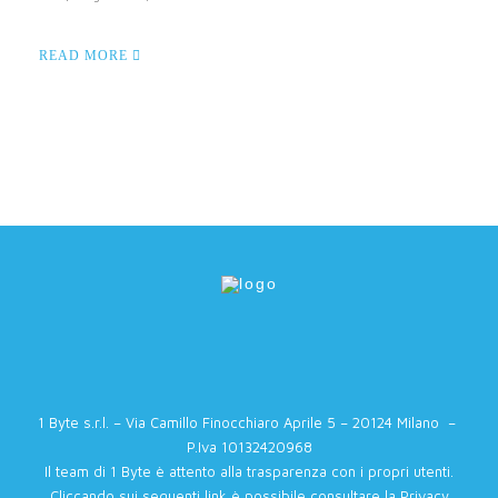
READ MORE
1 Byte s.r.l. – Via Camillo Finocchiaro Aprile 5 – 20124 Milano –
P.Iva 10132420968
Il team di 1 Byte è attento alla trasparenza con i propri utenti.
Cliccando sui seguenti link è possibile consultare la
Privacy