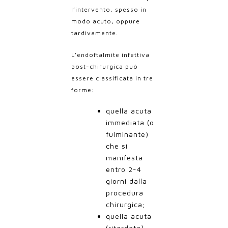
l’intervento, spesso in
modo acuto, oppure
tardivamente.
L’endoftalmite infettiva
post-chirurgica può
essere classificata in tre
forme:
quella acuta
immediata (o
fulminante)
che si
manifesta
entro 2-4
giorni dalla
procedura
chirurgica;
quella acuta
(ritardata)