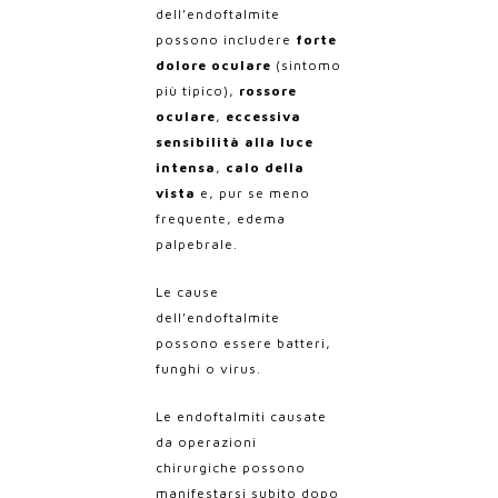
dell’endoftalmite
possono includere
forte
dolore oculare
(sintomo
più tipico),
rossore
oculare
,
eccessiva
sensibilità alla luce
intensa
,
calo della
vista
e, pur se meno
frequente, edema
palpebrale.
Le cause
dell’endoftalmite
possono essere batteri,
funghi o virus.
Le endoftalmiti causate
da operazioni
chirurgiche possono
manifestarsi subito dopo