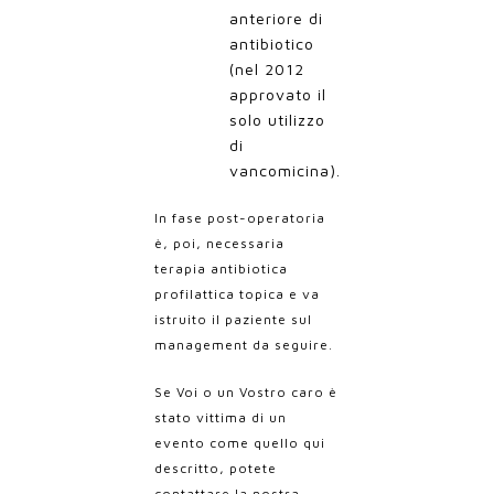
anteriore di
antibiotico
(nel 2012
approvato il
solo utilizzo
di
vancomicina).
In fase post-operatoria
è, poi, necessaria
terapia antibiotica
profilattica topica e va
istruito il paziente sul
management da seguire.
Se Voi o un Vostro caro è
stato vittima di un
evento come quello qui
descritto, potete
contattare la nostra