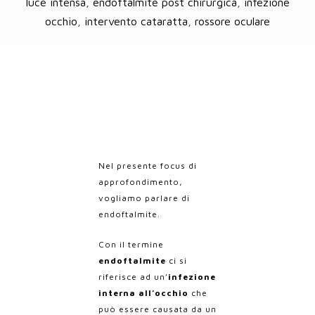
luce intensa
,
endoftalmite post chirurgica
,
infezione
occhio
,
intervento cataratta
,
rossore oculare
Nel presente focus di
approfondimento,
vogliamo parlare di
endoftalmite.
Con il termine
endoftalmite
ci si
riferisce ad un’
infezione
interna all’occhio
che
può essere causata da un