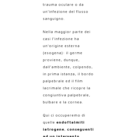
trauma oculare o da
un’infezione del flusso
sanguigno.
Nella maggior parte dei
casi l’infezione ha
un’origine esterna
(esogena): il germe
proviene, dunque,
dall’ambiente, colpendo,
in prima istanza, il bordo
palpebrale ed il film
lacrimale che ricopre la
congiuntiva palpebrale,
bulbare e la cornea.
Qui ci occuperemo di
quelle
endoftalmiti
iatrogene
,
conseguenti
ad un intervento